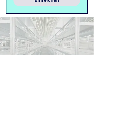
Einreichen
Skill Warehouse eGbR